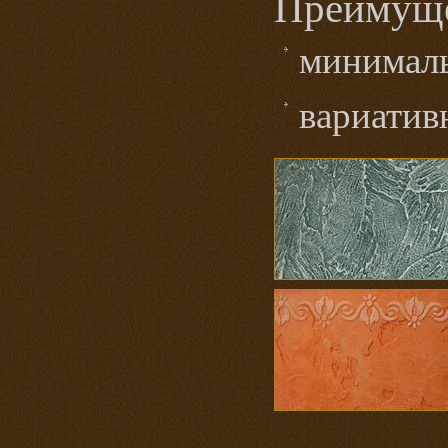
Преимуще
минималь
вариатив