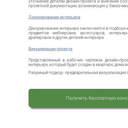
уточнения деталей дизайн-проекта и внесения со
проектной документации, возникающих у Заказчика
Декорирование интерьера
Декорирование интерьера заключается в подборе
предметов меблировки, аксессуаров, интерьер
драпировок и других деталей интерьера.
Визуализация проекта
Представленный в рабочих чертежах дизайн-про
интерьере, который будет создан в квартире, доме 
Разумный подход - предварительная визуализация 
Получить бесплатную кон