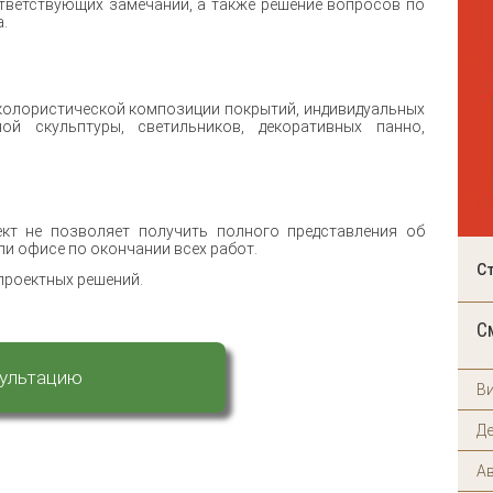
ответствующих замечаний, а также решение вопросов по
.
 колористической композиции покрытий, индивидуальных
ной скульптуры, светильников, декоративных панно,
ект не позволяет получить полного представления об
или офисе по окончании всех работ.
С
проектных решений.
С
сультацию
Ви
Де
А