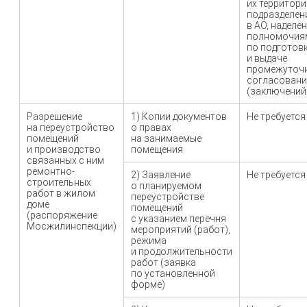
их территор
подразделен
в АО, наделе
полномочия
по подготов
и выдаче
промежуточ
согласовани
(заключений
Разрешение
1) Копии документов
Не требуется
на переустройство
о правах
помещений
на занимаемые
и производство
помещения
связанных с ним
ремонтно-
2) Заявление
Не требуется
строительных
о планируемом
работ в жилом
переустройстве
доме
помещений
(распоряжение
с указанием перечня
Мосжилинспекции)
мероприятий (работ),
режима
и продолжительности
работ (заявка
по установленной
форме)