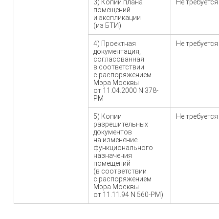
3) Копии плана
Не требуется
помещений
и экспликации
(из БТИ)
4) Проектная
Не требуется
документация,
согласованная
в соответствии
с распоряжением
Мэра Москвы
от 11.04.2000 N 378-
РМ
5) Копии
Не требуется
разрешительных
документов
на изменение
функционального
назначения
помещений
(в соответствии
с распоряжением
Мэра Москвы
от 11.11.94 N 560-РМ)