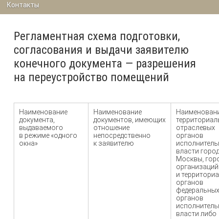
Контакты
Регламентная схема подготовки,
согласования и выдачи заявителю
конечного документа — разрешения
на переустройство помещений
Наименование
Наименование
Наименован
документа,
документов, имеющих
территориал
выдаваемого
отношение
отраслевых
в режиме «одного
непосредственно
органов
окна»
к заявителю
исполнитель
власти горо
Москвы, гор
организаций
и территори
органов
федеральны
органов
исполнитель
власти либо