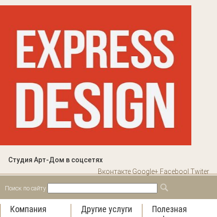
Студия Арт-Дом в соцсетях
Вконтакте
Google+
Facebool
Twiter
Поиск по сайту
Форма поиска
Поиск
Компания
Другие услуги
Полезная