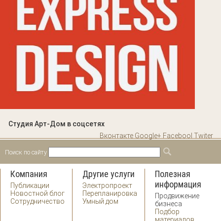
Студия Арт-Дом в соцсетях
Вконтакте
Google+
Facebool
Twiter
Поиск по сайту
Форма поиска
Поиск
Компания
Другие услуги
Полезная
информация
Публикации
Электропроект
Новостной блог
Перепланировка
Продвижение
Сотрудничество
Умный дом
бизнеса
Подбор
материалов