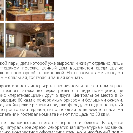
ой пары, дети которой уже выросли и живут отдельно, лишь
ттеджном поселке, данный дом выделяется среди других
ольно просторной планировкой. На первом этаже коттеджа
ом – спальная, гостевая и ванная комнаты.
проектировать интерьер в лаконичном и элегантном черно-
во первого этажа коттеджа решено в виде помещений, не
но «перетекающими» друг в друга. Центральное место в 2-
лощадью 60 кв.м с панорамным эркером и большими окнами.
е дизайнерские решения придали фасаду коттеджа парадный
кже просторная терраса, выполняющая роль зимнего сада. На
пальня и гостевая комната имеют площадь по 30 кв.м.
те классических цветов - черного и белого. В отделке
, натуральное дерево, декоративная штукатурка и мозаика.
лько контрастное оформление стен, но и необычный пол с