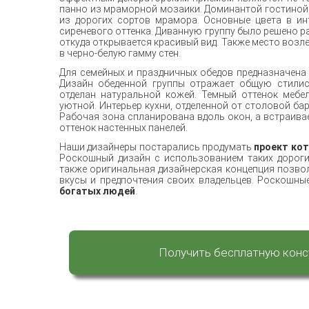
панно из мраморной мозаики. Доминантой гостиной
из дорогих сортов мрамора. Основные цвета в ин
сиреневого оттенка. Диванную группу было решено р
откуда открывается красивый вид. Также место возл
в черно-белую гамму стен.
Для семейных и праздничных обедов предназначена 
Дизайн обеденной группы отражает общую стилис
отделан натуральной кожей. Темный оттенок мебе
уютной. Интерьер кухни, отделенной от столовой б
Рабочая зона спланирована вдоль окон, а встраива
оттенок настенных панелей.
Наши дизайнеры постарались продумать
проект кот
Роскошный дизайн с использованием таких дорогих
также оригинальная дизайнерская концепция позвол
вкусы и предпочтения своих владельцев. Роскошны
богатых людей
.
Получить бесплатную кон