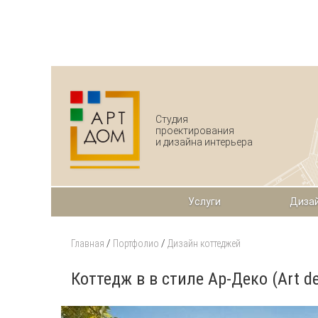
Перейти к основному содержанию
Студия
проектирования
и дизайна интерьера
Услуги
Дизай
Главная
/
Портфолио
/
Дизайн коттеджей
Коттедж в в стиле Ар-Деко (Art d