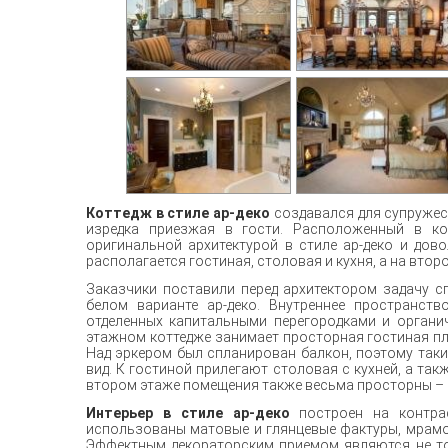
Коттедж в стиле ар-деко
создавался для супружеск
изредка приезжая в гости. Расположенный в ко
оригинальной архитектурой в стиле ар-деко и дов
располагается гостиная, столовая и кухня, а на втор
Заказчики поставили перед архитектором задачу с
белом варианте ар-деко. Внутреннее пространст
отделенных капитальными перегородками и органич
этажном коттедже занимает просторная гостиная п
Над эркером был спланирован балкон, поэтому таки
вид. К гостиной прилегают столовая с кухней, а та
втором этаже помещения также весьма просторны – с
Интерьер в стиле ар-деко
построен на контрас
использованы матовые и глянцевые фактуры, мрамор
Эффектным декораторским приемом являются не то