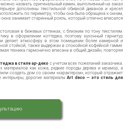
 можно назвать оригинальный камин, выполненный на заказ
терьере дополнены текстильной обивкой диванов и кресел
асположить по периметру, чтобы она была обращена к окнам,
е окна занимает старинный рояль, который отлично вписался
столовая в бежевых оттенках, с близким по тону текстилем.
тику в оформлении коттеджа, поэтому кухонный гарнитур
ли делает атмосферу в этом помещении более камерной и
арной стойкой, также выдержан в спокойной кофейной гамме.
емая техника гармонично вписана в общий дизайн, повторяя
теджа в стиле ар-деко
с учетом всех пожеланий заказчика.
 материалов как кожа, редкие породы дерева и мрамор, а
или создать дом со своим «характером», который отражает
е интерьеры, дорогие материалы
Art deco — это стиль для
сультацию