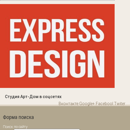
Студия Арт-Дом в соцсетях
Вконтакте
Google+
Facebool
Twiter
Форма поиска
Поиск по сайту