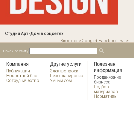
Студия Арт-Дом в соцсетях
Вконтакте
Google+
Facebool
Twiter
Поиск по сайту
Форма поиска
Поиск
Компания
Другие услуги
Полезная
информация
Публикации
Электропроект
Новостной блог
Перепланировка
Продвижение
Сотрудничество
Умный дом
бизнеса
Подбор
материалов
Нормативы