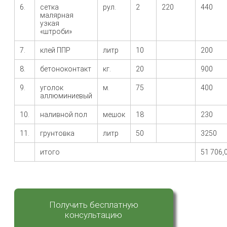
6.
сетка
рул.
2
220
440
малярная
узкая
«штроби»
7.
клей ППР
литр
10
200
8.
бетоноконтакт
кг.
20
900
9.
уголок
м.
75
400
аллюминиевый
10.
наливной пол
мешок
18
230
11.
грунтовка
литр
50
3250
итого
51 706,
Получить бесплатную
консультацию