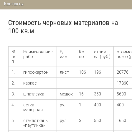
Контакты
Стоимость черновых материалов на
100 кв.м.
№
Наименование
Ед.
Кол-
стоим.
стоимо
п/
работ
изм.
во
ед. (руб.)
всего (
п
1.
гипсокартон
лист
106
196
20776
2.
каркас
17860
3.
шпатлевка
мешок
16
350
5600
4.
сетка
рул.
1
400
400
малярная
5.
стеклоткань
рул.
3
550
1650
«паутинка»