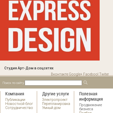
Студия Арт-Дом в соцсетях
Вконтакте
Google+
Facebool
Twiter
Поиск по сайту
Форма поиска
Поиск
Компания
Другие услуги
Полезная
информация
Публикации
Электропроект
Новостной блог
Перепланировка
Продвижение
Сотрудничество
Умный дом
бизнеса