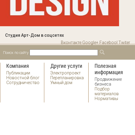
Студия Арт-Дом в соцсетях
Вконтакте
Google+
Facebool
Twiter
Поиск по сайту
Форма поиска
Поиск
Компания
Другие услуги
Полезная
информация
Публикации
Электропроект
Новостной блог
Перепланировка
Продвижение
Сотрудничество
Умный дом
бизнеса
Подбор
материалов
Нормативы