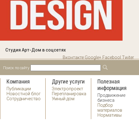
Студия Арт-Дом в соцсетях
Вконтакте
Google+
Facebool
Twiter
Поиск по сайту
Форма поиска
Поиск
Компания
Другие услуги
Полезная
информация
Публикации
Электропроект
Новостной блог
Перепланировка
Продвижение
Сотрудничество
Умный дом
бизнеса
Подбор
материалов
Нормативы