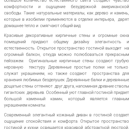
большое количество естественного света создают чувство
комфортности и ощущение безудержной американской
свободы. Такие натуральные материалы, как дерево и камень,
которые в изобилии применяются в отделке интерьера, дарят
домашнее тепло и смягчают общий вид.
Красивые декоративные кирпичные стены и огромные окна
помещений придают общему дизайну элегантность и
естественность. Открытое пространство гостиной выходит на
огромный балкон, откуда можно полюбоваться прекрасным
пейзажем. Оригинальные кирпичные стены создают грубую
неровную текстуру. Деревянные простые полки не только
служат украшением, но также создают пространства для
хранения любимых безделушек. Деревянные балки и деревянные
дощатые стены оттеняют друг друга, напоминая древние стволы
гигантских деревьев. Особенный уют главной гостиной придает
большой каменный камин, который является главным
украшением комнаты.
Современный элегантный кожаный диван в гостиной создает
ощущение спокойствия и комфорта. Открытое пространство
гостиной и кухни освещается красивой абстрактной люстрой,