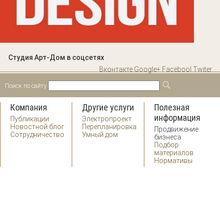
Студия Арт-Дом в соцсетях
Вконтакте
Google+
Facebool
Twiter
Поиск по сайту
Форма поиска
Поиск
Компания
Другие услуги
Полезная
информация
Публикации
Электропроект
Новостной блог
Перепланировка
Продвижение
Сотрудничество
Умный дом
бизнеса
Подбор
материалов
Нормативы