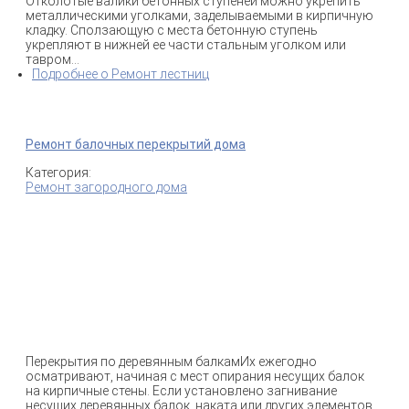
Отколотые валики бетонных ступеней можно укрепить
металлическими уголками, заделываемыми в кирпичную
кладку. Сползающую с места бетонную ступень
укрепляют в нижней ее части стальным уголком или
тавром...
Подробнее
о Ремонт лестниц
Ремонт балочных перекрытий дома
Категория:
Ремонт загородного дома
Перекрытия по деревянным балкамИх ежегодно
осматривают, начиная с мест опирания несущих балок
на кирпичные стены. Если установлено загнивание
несущих деревянных балок, наката или других элементов,