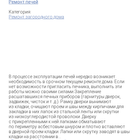
Ремонт печей
Категория:
Ремонт загородного дома
В процессе эксплуатации печей нередко возникает
необходимость в срочном текущем ремонте дома. Если
нет возможности пригласить печника, выполнить эти
работы можно своими силами.Закрепление
расшатавшихся печных приборов (гарнитуры дверок,
задвижек, чисток и т. д.). Рамку дверки вынимают
из кладки, очищают проем и швы между кирпичами для
закладки в них лапок из стальной ленты или скрутки
из низкоуглеродистой проволоки. Дверку
с прикрепленными к ней лапками обматывают
по периметру асбестовым шнуром и плотно вставляют
в дверной проем кладки. Лапки или скрутку заводят в швы
кладки на расстоянии в...