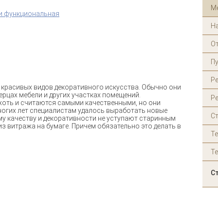
М
 и функциональная
Н
О
П
Р
 красивых видов декоративного искусства. Обычно они
ерцах мебели и других участках помещений.
Ре
оть и считаются самыми качественными, но они
ногих лет специалистам удалось выработать новые
С
у качеству и декоративности не уступают старинным
з витража на бумаге. Причем обязательно это делать в
Т
Т
С