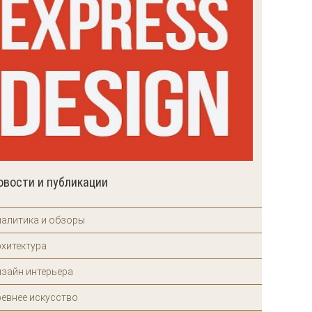
овости и публикации
налитика и обзоры
рхитектура
изайн интерьера
ревнее искусство