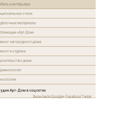
ебель и интерьеры
ациональные стили
тделочные материалы
убликации «Арт-Дом»
емонт загородного дома
монт и отделка
троительство дома
ерминология
ехнологии
тудия Арт-Дом в соцсетях
Вконтакте
Google+
Facebool
Twiter