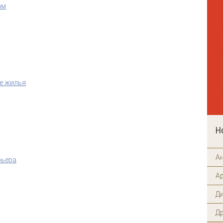
ам
ре жилья
Н
А
рьера
А
Д
Д