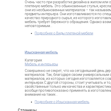
Очень часто при разработке дизайна в жилом или
плетеную мебель. Это обыкновенные стулья, кресл
они из необыкновенных материалов – так называем
предметы интерьера. Они изготавливаются по спец
качество природного сырья, из которого изготавли
мебель требует бережного обращения. Однако взам
неповторимым...
Подробнее
о Виды плетеной мебели
Изысканная мебель
Категория:
Мебель и интерьеры
Совершенно не секрет, что на сегодняшний день д
материалов. Так, благодаря своим универсальным 
материалов, из которых сегодня изготовляется со
интерьерах.С другой стороны, стоит учитывать и т
свойственные только им качества и характеристики.
вообще противопоказано применять в изготовлени
внимание на таких...
Подробнее
о Изысканная мебель
Страницы