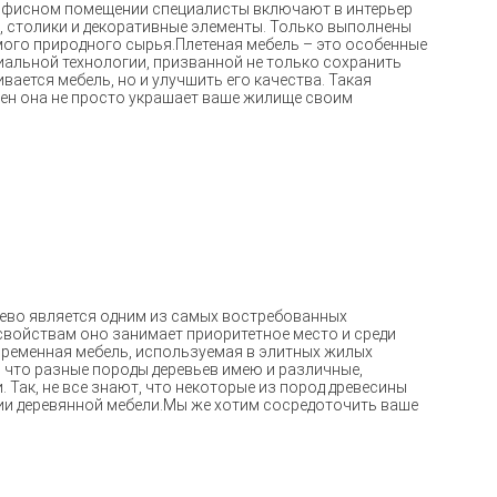
 офисном помещении специалисты включают в интерьер
а, столики и декоративные элементы. Только выполнены
ого природного сырья.Плетеная мебель – это особенные
иальной технологии, призванной не только сохранить
вается мебель, но и улучшить его качества. Такая
ен она не просто украшает ваше жилище своим
ерево является одним из самых востребованных
свойствам оно занимает приоритетное место и среди
временная мебель, используемая в элитных жилых
о, что разные породы деревьев имею и различные,
 Так, не все знают, что некоторые из пород древесины
и деревянной мебели.Мы же хотим сосредоточить ваше