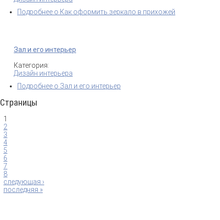
Подробнее
о Как оформить зеркало в прихожей
Зал и его интерьер
Категория:
Дизайн интерьера
Подробнее
о Зал и его интерьер
Страницы
1
2
3
4
5
6
7
8
следующая ›
последняя »