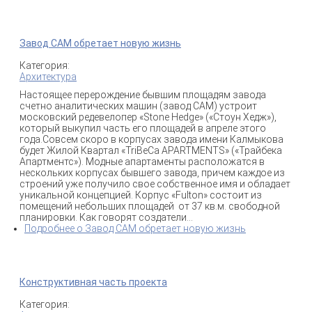
Завод САМ обретает новую жизнь
Категория:
Архитектура
Настоящее перерождение бывшим площадям завода
счетно аналитических машин (завод САМ) устроит
московский редевелопер «Stone Hedge» («Стоун Хедж»),
который выкупил часть его площадей в апреле этого
года.Совсем скоро в корпусах завода имени Калмыкова
будет Жилой Квартал «TriBeCa APARTMENTS» («Трайбека
Апартментс»). Модные апартаменты расположатся в
нескольких корпусах бывшего завода, причем каждое из
строений уже получило свое собственное имя и обладает
уникальной концепцией. Корпус «Fulton» состоит из
помещений небольших площадей от 37 кв.м. свободной
планировки. Как говорят создатели...
Подробнее
о Завод САМ обретает новую жизнь
Конструктивная часть проекта
Категория: