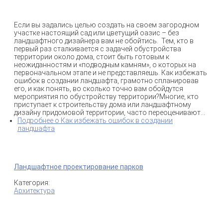
Если вы задались целью создать на своем загородном
участке настоящий сад или цветущий оазис – без
ландшафтного дизайнера вам не обойтись. Тем, кто в
первый раз сталкивается с задачей обустройства
территории около дома, стоит быть готовым к
неожиданностям и «подводным камням», о которых на
первоначальном этапе и не представляешь. Как избежать
ошибок в создании ландшафта, грамотно спланировав
его, и как понять, во сколько точно вам обойдутся
мероприятия по обустройству территории?Многие, кто
приступает к строительству дома или ландшафтному
дизайну придомовой территории, часто переоценивают...
Подробнее
о Как избежать ошибок в создании
ландшафта
Ландшафтное проектирование парков
Категория:
Архитектура