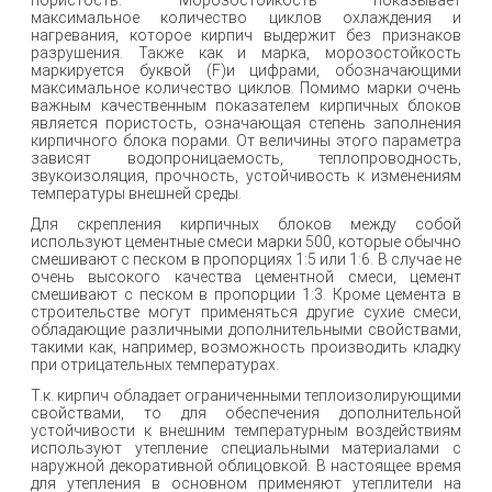
пористость. Морозостойкость показывает
максимальное количество циклов охлаждения и
нагревания, которое кирпич выдержит без признаков
разрушения. Также как и марка, морозостойкость
маркируется буквой (F)и цифрами, обозначающими
максимальное количество циклов. Помимо марки очень
важным качественным показателем кирпичных блоков
является пористость, означающая степень заполнения
кирпичного блока порами. От величины этого параметра
зависят водопроницаемость, теплопроводность,
звукоизоляция, прочность, устойчивость к изменениям
температуры внешней среды.
Для скрепления кирпичных блоков между собой
используют цементные смеси марки 500, которые обычно
смешивают с песком в пропорциях 1:5 или 1:6. В случае не
очень высокого качества цементной смеси, цемент
смешивают с песком в пропорции 1:3. Кроме цемента в
строительстве могут применяться другие сухие смеси,
обладающие различными дополнительными свойствами,
такими как, например, возможность производить кладку
при отрицательных температурах.
Т.к. кирпич обладает ограниченными теплоизолирующими
свойствами, то для обеспечения дополнительной
устойчивости к внешним температурным воздействиям
используют утепление специальными материалами с
наружной декоративной облицовкой. В настоящее время
для утепления в основном применяют утеплители на