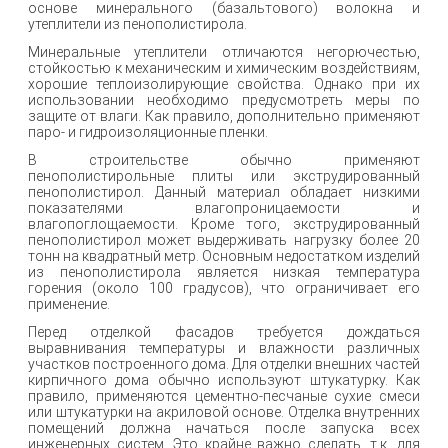
основе минерального (базальтового) волокна и
утеплители из пенополистирола.
Минеральные утеплители отличаются негорючестью,
стойкостью к механическим и химическим воздействиям,
хорошие теплоизолирующие свойства. Однако при их
использовании необходимо предусмотреть меры по
защите от влаги. Как правило, дополнительно применяют
паро- и гидроизоляционные пленки.
В строительстве обычно применяют
пенополистирольные плиты или экструдированный
пенополистирол. Данный материал обладает низкими
показателями влагопроницаемости и
влагопоглощаемости. Кроме того, экструдированный
пенополистирол может выдерживать нагрузку более 20
тонн на квадратный метр. Основным недостатком изделий
из пенополистирола является низкая температура
горения (около 100 градусов), что ограничивает его
применение.
Перед отделкой фасадов требуется дождаться
выравнивания температуры и влажности различных
участков построенного дома. Для отделки внешних частей
кирпичного дома обычно используют штукатурку. Как
правило, применяются цементно-песчаные сухие смеси
или штукатурки на акриловой основе. Отделка внутренних
помещений должна начаться после запуска всех
инженерных систем. Это крайне важно сделать, т.к. для