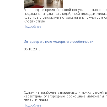
В последнее время большой популярностью в офо
предназначен для тех людей, чьей площади жили
квартира с высокими потолками и множеством ок
«лофт» стиле.
Подробнее
о Стиль «лофт» - для тех, кто любит свобо
Интерьер в стиле модерн: его особенности
05.10.2013
Одним из наиболее узнаваемых и ярких стилей в
характерны благородные, роскошные материалы,
плавные линии.
Подробнее
о Интерьер в стиле модерн: его особенн