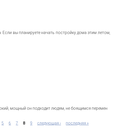
. Если вы планируете начать постройку дома этим летом,
м
яркий, мощный он подходит людям, не боящимся перемен
5
6
7
8
9
следующая ›
последняя »