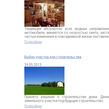
Тенденции
абсолютно
всех
модных
направлени
автомобиля
,
меняются
со
скоростью
света
,
заст
частые
изменения
в
повседневной
жизни
заставля
Подробнее
о Модные тенденции дизайна помещений
Выбор участка для строительства
24.05.2013
Принято
решение
о
строительстве
дома
.
Дале
земельного
участка
под
будущее
строительство
.
Подробнее
о Выбор участка для строительства