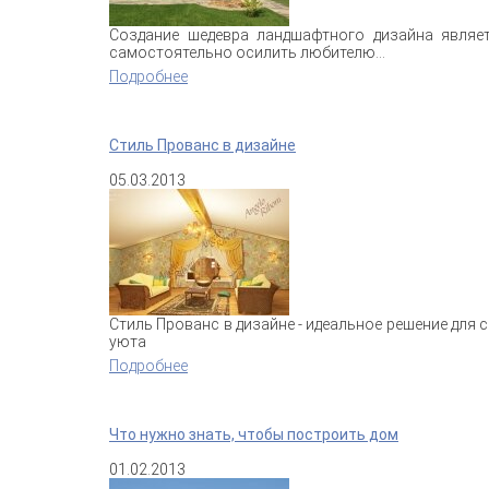
Создание
шедевра
ландшафтного
дизайна
являе
самостоятельно
осилить
любителю..
.
Подробнее
о Искусство ландшафтного дизайна
Стиль Прованс в дизайне
05.03.2013
Стиль Прованс в дизайне - идеальное решение для
уюта
Подробнее
о Стиль Прованс в дизайне
Что нужно знать, чтобы построить дом
01.02.2013