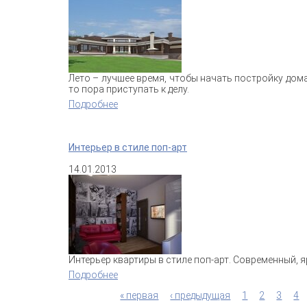
Лето – лучшее время, чтобы начать постройку дома
то пора приступать к делу.
Подробнее
о Что нужно знать, чтобы построить до
Интерьер в стиле поп-арт
14.01.2013
Интерьер квартиры в стиле поп-арт. Современный, 
Подробнее
о Интерьер в стиле поп-арт
« первая
‹ предыдущая
1
2
3
4
Страницы