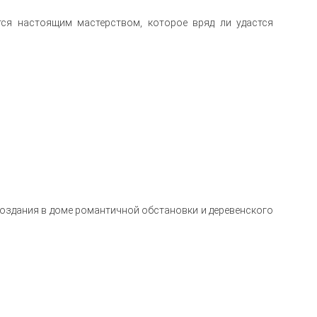
тся
настоящим
мастерством
,
которое
вряд
ли
удастся
 создания в доме романтичной обстановки и деревенского