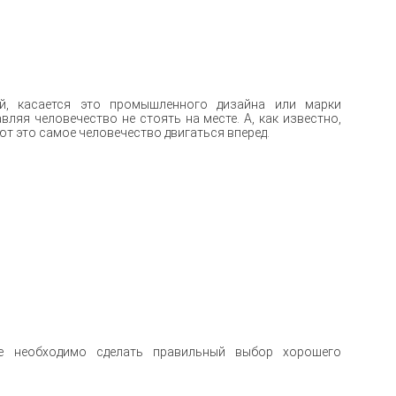
й
,
касается
это
промышленного
дизайна
или
марки
авляя
человечество
не
стоять
на
месте
.
А
,
как
известно
,
ют
это
самое
человечество
двигаться
вперед
.
 2013
е
необходимо
сделать
правильный
выбор
хорошего