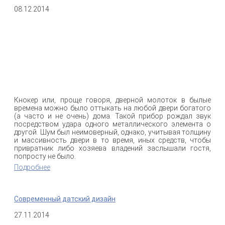
08.12.2014
Кнокер или, проще говоря, дверной молоток в былые
времена можно было оттыкать на любой двери богатого
(а часто и не очень) дома. Такой прибор рождал звук
посредством удара одного металлического элемента о
другой. Шум был неимоверный, однако, учитывая толщину
и массивность двери в то время, иных средств, чтобы
привратник либо хозяева владений заслышали гостя,
попросту не было.
Подробнее
о Кнокер – идеальный подарок для ваших друзей
Современный датский дизайн
27.11.2014