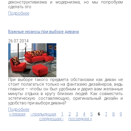
деконструктивизма и модернизма, но мы попробуем
сделать это.
Подробнее
о Как различать стили архитектуры?
Важные нюансы при выборе дивана
26.07.2014
При выборе такого предмета обстановки как диван не
стоит полагаться только на фантазию дизайнеров, ведь
главное – чтобы он был удобным и дарил вам желанные
минуты отдыха в кругу близких людей. Как совместить
эстетическую составляющую, оригинальный дизайн и
удобство при выборе дивана?
Подробнее
о Важные нюансы при выборе дивана
« первая
‹ предыдущая
1
2
3
4
5
6
7
8
9
Страницы
следующая ›
последняя »