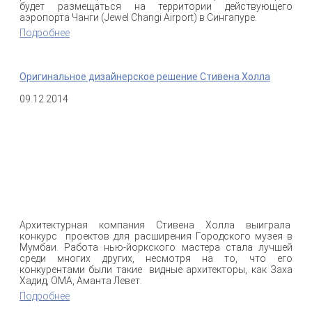
будет размещаться на территории действующего
аэропорта Чанги (Jewel Changi Airport) в Сингапуре.
Подробнее
о Моше Сафди построит в Сингапуре
многофункциональный комплекс
Оригинальное дизайнерское решение Стивена Холла
09.12.2014
Архитектурная компания Стивена Холла выиграла
конкурс проектов для расширения Городского музея в
Мумбаи. Работа нью-йоркского мастера стала лучшей
среди многих других, несмотря на то, что его
конкурентами были такие видные архитекторы, как Заха
Хадид, ОМА, Аманта Левет.
Подробнее
о Оригинальное дизайнерское решение Стивена
Холла