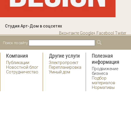
Студия Арт-Дом в соцсетях
Вконтакте
Google+
Facebool
Twiter
Поиск по сайту
Форма поиска
Поиск
Компания
Другие услуги
Полезная
информация
Публикации
Электропроект
Новостной блог
Перепланировка
Продвижение
Сотрудничество
Умный дом
бизнеса
Подбор
материалов
Нормативы