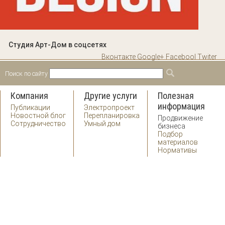
Студия Арт-Дом в соцсетях
Вконтакте
Google+
Facebool
Twiter
Поиск по сайту
Форма поиска
Поиск
Компания
Другие услуги
Полезная
информация
Публикации
Электропроект
Новостной блог
Перепланировка
Продвижение
Сотрудничество
Умный дом
бизнеса
Подбор
материалов
Нормативы