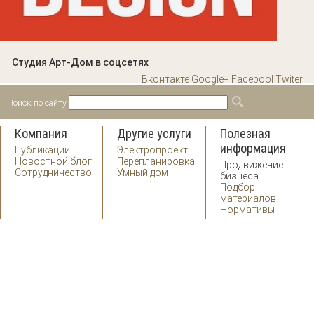
Студия Арт-Дом в соцсетях
Вконтакте
Google+
Facebool
Twiter
Поиск по сайту
Форма поиска
Поиск
Компания
Другие услуги
Полезная
информация
Публикации
Электропроект
Новостной блог
Перепланировка
Продвижение
Сотрудничество
Умный дом
бизнеса
Подбор
материалов
Нормативы