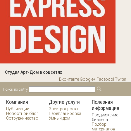
Студия Арт-Дом в соцсетях
Вконтакте
Google+
Facebool
Twiter
Поиск по сайту
Форма поиска
Поиск
Компания
Другие услуги
Полезная
информация
Публикации
Электропроект
Новостной блог
Перепланировка
Продвижение
Сотрудничество
Умный дом
бизнеса
Подбор
материалов