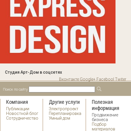
Студия Арт-Дом в соцсетях
Вконтакте
Google+
Facebool
Twiter
Поиск по сайту
Форма поиска
Поиск
Компания
Другие услуги
Полезная
информация
Публикации
Электропроект
Новостной блог
Перепланировка
Продвижение
Сотрудничество
Умный дом
бизнеса
Подбор
материалов