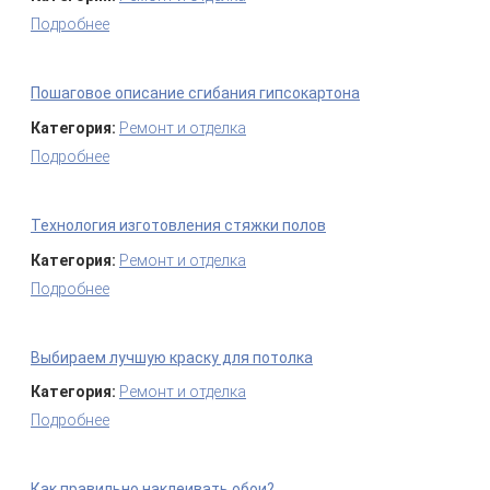
Подробнее
о Плюсы отштукатуренных откосов
Пошаговое описание сгибания гипсокартона
Категория:
Ремонт и отделка
Подробнее
о Пошаговое описание сгибания гипсокартона
Технология изготовления стяжки полов
Категория:
Ремонт и отделка
Подробнее
о Технология изготовления стяжки полов
Выбираем лучшую краску для потолка
Категория:
Ремонт и отделка
Подробнее
о Выбираем лучшую краску для потолка
Как правильно наклеивать обои?