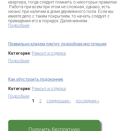
квартира, тогда следует помнить о некоторых правилах.
Работа при всем при этом не сложная, однако, есть
нюанс при наличии в доме деревянного пола. Если вы
имеете дело с таким покрытием, то начать следует с
приведения его в порядок. Далее меняем...
Подробнее
о С чего начинают ремонт в доме?
Правильно кладем плитку: подробная инструкция
Категория:
Ремонт и отделка
Подробнее
о Правильно кладем плитку: подробная инструкция
Как обустроить подоконник
Категория:
Ремонт и отделка
Подробнее
о Как обустроить подоконник
1
2
следующая ›
последняя »
Страницы
Получить бесплатную