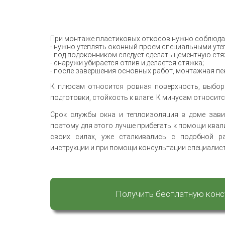
При монтаже пластиковых откосов нужно соблюда
- нужно утеплять оконный проем специальными уте
- под подоконником следует сделать цементную стя
- снаружи убирается отлив и делается стяжка;
- после завершения основных работ, монтажная пе
К плюсам относится ровная поверхность, выбор 
подготовки, стойкость к влаге. К минусам относит
Срок службы окна и теплоизоляция в доме завис
поэтому для этого лучше прибегать к помощи ква
своих силах, уже сталкивались с подобной р
инструкции и при помощи консультации специалис
Получить бесплатную кон