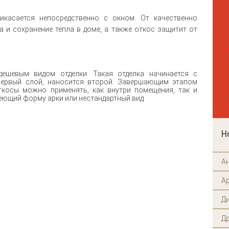
икасается непосредственно с окном. От качественно
 и сохранение тепла в доме, а также откос защитит от
дешевым видом отделки. Такая отделка начинается с
первый слой, наносится второй. Завершающим этапом
откосы можно применять, как внутри помещения, так и
еющий форму арки или нестандартный вид.
Н
А
А
Д
Д