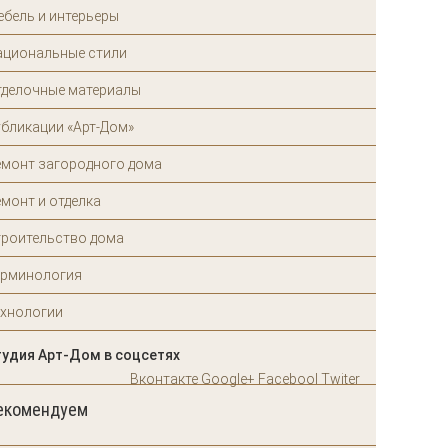
ебель и интерьеры
ациональные стили
тделочные материалы
убликации «Арт-Дом»
емонт загородного дома
монт и отделка
троительство дома
ерминология
ехнологии
тудия Арт-Дом в соцсетях
Вконтакте
Google+
Facebool
Twiter
екомендуем