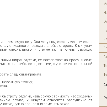
М
Н
О
П
Р
и приемлемую цену. Они могут выдержать механическое
есть у описанного подхода и слабые стороны. К минусам
Ре
ение специального инструмента, не очень высокую
С
енным видом отделки, их закрепляют на проем в окне.
считаются наиболее надежными, с учетом их правильной
Т
юдать следующие правила:
Т
ь цементную стяжку;
С
яжка;
 быстроту отделки, невысокую стоимость необходимых
Р
данном случае, к минусам относится разрушение от
участка, нужно полностью заменять откос.