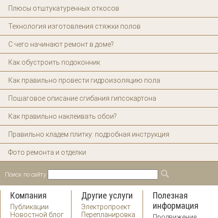
Плюсы отштукатуренных откосов
Технология изготовления стяжки полов
С чего начинают ремонт в доме?
Как обустроить подоконник
Как правильно провести гидроизоляцию пола
Пошаговое описание сгибания гипсокартона
Как правильно наклеивать обои?
Правильно кладем плитку: подробная инструкция
Фото ремонта и отделки
Поиск по сайту
Форма поиска
Поиск
Компания
Другие услуги
Полезная
информация
Публикации
Электропроект
Новостной блог
Перепланировка
Продвижение