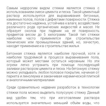
Самым недорогим видом стяжки является стяжка с
использованием смеси цемента и песка. Такой цементный
раствор используется для выравнивания бетонных,
каменных полов, полов с дефектами поверхности. Стяжка
эта достаточно надёжна, устойчива к влаге, воздействию
различного рода органических жидкостей и масел. Не
образует сколов при падении на её поверхность
предметов весом до 5 килограмм. Такой тип стяжки
наиболее часто применяется при строительстве
технических или промышленных зданий, но, зачастую,
находит применение и в строительстве жилья.
Бетонная стяжка является наиболее прочной, хотя и
наиболее трудоёмкой в процессе выравнивания пола,
который может местами остаться неровным. Но эти
огрехи легко устранить при помощи последующей
заливки раствором цемента и песка. На бетонную стяжку
можно укладывать любое половое покрытие, начиная от
паркета и линолеума и заканчивая керамической плиткой
и аналогичными материалами.
Среди сравнительно недавних разработок в технологии
стяжки пола можно выделить полусухую стяжку. Данный
вид удобен тем, что при изготовлении раствора
используется значительно меньший объём воды, что