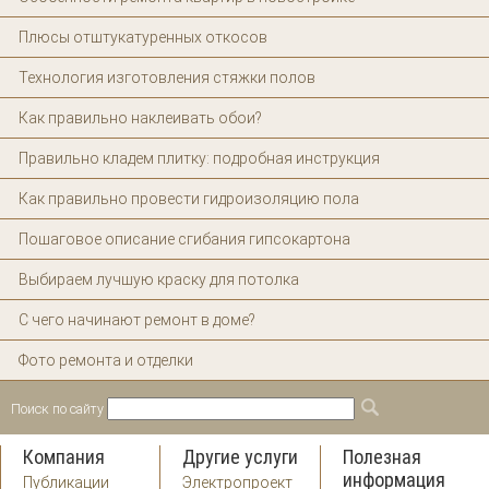
Плюсы отштукатуренных откосов
Технология изготовления стяжки полов
Как правильно наклеивать обои?
Правильно кладем плитку: подробная инструкция
Как правильно провести гидроизоляцию пола
Пошаговое описание сгибания гипсокартона
Выбираем лучшую краску для потолка
С чего начинают ремонт в доме?
Фото ремонта и отделки
Поиск по сайту
Форма поиска
Поиск
Компания
Другие услуги
Полезная
информация
Публикации
Электропроект