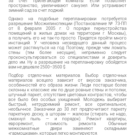
за счет прилегающей комнаты. Если позволяет
пространство, увеличивают санузел. Или устраивают
зимний сад за счет лоджий.
Однако на подобные перепланировки потребуется
разрешение Мосжилинспекции (Постановление № 73-ПП
от 8 февраля 2005 г. О порядке переустройства
помещений в жилых домах на территории г. Москвы),
а получить его не так-то просто. Придется пройти много
инстанций. У человека несведущего данный процесс
может растянуться на год. Поэтому, прежде чем ломать
стены (тем более несущие), непременно следует
проконсультироваться со специалистами и доверить
дело им. Ну а разрешение на перепланировку обойдется
вам не дешевле 2500–3500 $.
Подбор отделочных материалов. Выбор отделочных
материалов всецело зависит от вкусов заказчика,
особенностей его образа жизни. Люди постарше более
склонны к классике: им по душе ровные стены и потолки,
штучный паркет, отсутствие цветовых контрастов, чтобы
все было без особых ухищрений. Молодежь выбирает
быстрый, нетрудоемкий ремонт, все оригинальное,
необычное. Заказчики до 30 лет предпочитают паркету
паркетную доску, а шторам — жалюзи (стирать не надо,
смахнул пыль — и порядок). Ремонт квартиры,
евроремонт, стоимость ремонта. Обычные
межкомнатные двери заменяют складными
«гармошками», которые легко монтируются.