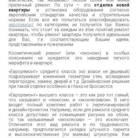
Фактически, так называют любой более или менее
приличный ремонт. По сути — это
отделка новой
квартиры
и установка оборудования согласно
европейским стандартам качества и строительным
нормам. Если все же попытаться классифицировать
евроремонт
по категориям, их получится три. Важно
понимать, что стоит за каждым из этих понятий ремонт
квартиры, чтобы ремонт квартиры получился идеальным
для Вас, т.е. соответствующим Вашим идеям,
представлениям и пожеланиям.
Косметический ремонт (или «эконом») в особых
пояснениях не нуждается: это наведение легкого
марафета в квартире.
«Евроремонт» среднего класса (но вовсе не дешевый)
подразумевает изменения геометрии стен, возведение
перегородок, замену дверей и т.д. Дизайнерские решения
при такой отделке особенно в глаза не бросаются.
«Евроремонт» высшего класса — это как раз тот самый,
что называют и «люксом», и «эксклюзивом». В него
входит полный комплекс работ с перепланировкой
и дизайн-проектом. Например, если для ремонта среднего
класса допустимо не совмещение рисунка на обоях,
то так называемый «эксклюзив» — это исключает.
Отличается этот вид ремонта и по трудоемкости,
например, предполагается укладка штучного паркета
и высококачественная (по маякам) штукатурка. Как