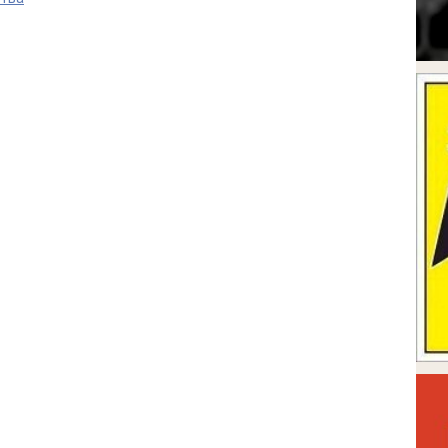
 строительства
тва
екции IKEA
тия