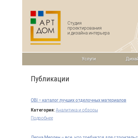
Перейти к основному содержанию
Студия
проектирования
и дизайна интерьера
Услуги
Дизай
Публикации
OBI – каталог лучших отделочных материалов
Категория:
Аналитика и обзоры
Подробнее
о OBI – каталог лучших отделочных мате
Леруа Мерлен – все, что требуется для строитель