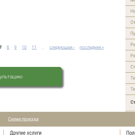
М
рею
Н
О
П
ра?
Р
7
8
9
10
11
…
следующая ›
последняя »
Ре
С
сультацию
Т
Т
С
Схема проезда
Другие услуги
Пол