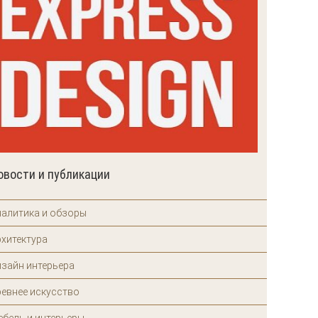
овости и публикации
налитика и обзоры
рхитектура
изайн интерьера
ревнее искусство