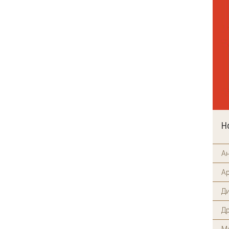
м стиле
Н
А
А
Д
Д