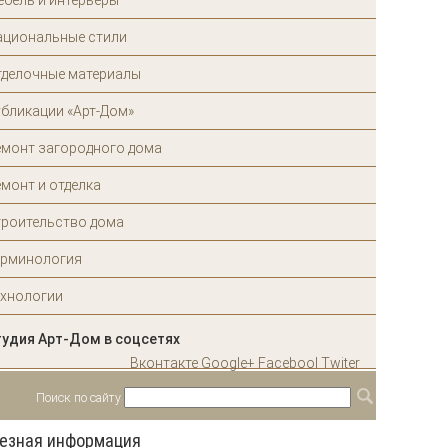
ебель и интерьеры
ациональные стили
тделочные материалы
убликации «Арт-Дом»
емонт загородного дома
монт и отделка
троительство дома
ерминология
ехнологии
тудия Арт-Дом в соцсетях
Вконтакте
Google+
Facebool
Twiter
Поиск по сайту
Форма поиска
Поиск
езная информация