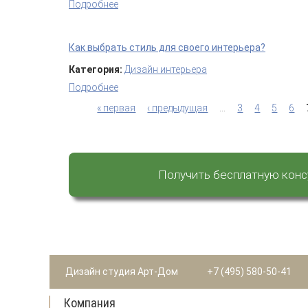
Подробнее
о Эффективные способы спрятать бата
Как выбрать стиль для своего интерьера?
Категория:
Дизайн интерьера
Подробнее
о Как выбрать стиль для своего интерье
« первая
‹ предыдущая
…
3
4
5
6
Страницы
Получить бесплатную кон
Дизайн студия Арт-Дом
+7 (495) 580-50-41
Компания