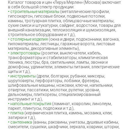
Каталог товаров и цен «Леруа Мерлен» (Москва) включает
в себя большой спектр продукции:
• строительные материалы
(металлические профили,
гипсокартон, гипсовые блоки, подвесные потолки,
камины, тротуарная плитка, облицовочные материалы,
сухие смеси и штукатурки, сайдинг, водостоки, товары для
внешней канализации, теплоизоляция и шумоизоляция,
строительное оборудование и т.д.),
• столярные изделия
(окна и двери, подоконники, вагонка,
пиломатериалы, лестницы, гаражные ворота, листовые
материалы, декоративные элементы),
• электротовары
(розетки, выключатели, кабель,
трансформаторы и стабилизаторы, климатическая
техника, люстры, бра, светильники, лампы, звонки и
домофоны, удлинители, элементы питания, электрические
щиты и т.д.),
• инструменты
(дрели, болгарки, рубанки, миксеры,
шуруповерты, перфораторы, лобзики, фрезеры,
шлифовальные машины, ножовки, ключи, напильники,
отвертки, пассатижи, молотки, рулетки, уровни,
дальномеры, плиткорезы, специализированный
инструмент и т.д.),
• напольные покрытия
(ламинат, ковролин, линолеум,
паркет, плинтусы, подложки и т.д.),
• плитка
(керамическая плитка, камень, мозаика, клеи,
затирки и т.д.),
• сантехника
(ванны, раковины, унитазы, душевые кабины,
смесители, сушилки, шкафчики, зеркала, коврики, шторки,