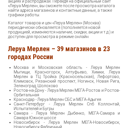
акциях и распродажах. Перейдя на официальный сайт
«Леруа Мерлен», вы сможете после просмотра каталога
найти адреса магазинов и контактные данные, а также
графики работы.
Каталог товаров и цен «Леруа Мерлен» (Москва)
периодически обновляется (пополняется новой
продукцией, изменяются наличие, скидки, акции и т.д.) и
доступен для просмотра в режиме онлайн.
Леруа Мерлен – 39 магазинов в 23
городах России
Москва и Московская область - Леруа Мерлен
Мытищи, Красногорск, Алтуфьево, Химки, Леруа
Мерлен в ТЦ Тройка (Красносельская), Лефортово,
Климовск, Рязанский проспект, Ногинск, Новая Рига,
Зеленоград, Шолохово
Ростов-на-Дону - Леруа Мерлен МЕГА-Ростов и Ростов-
Орбитальная
Краснодар - Леруа Мерлен СБС и МЕГА-Адыгея
Санкт-Петербург - Леруа Мерлен Спб Коллонтай,
Испытателей и Бугры
Самара - Леруа Мерлен Дыбенко, МЕГА-Самара и
Самара Южное шоссе
Новосибирск - Леруа Мерлен МЕГА-Новосибирск,
Новосибирск Фабричный