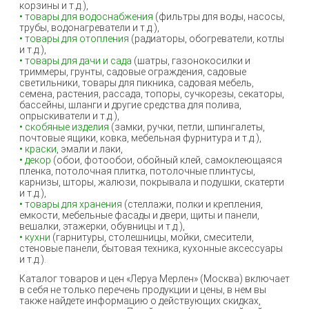
корзины и т.д.),
• товары для водоснабжения
(фильтры для воды, насосы,
трубы, водонагреватели и т.д.),
• товары для отопления
(радиаторы, обогреватели, котлы
и т.д.),
• товары для дачи и сада
(шатры, газонокосилки и
триммеры, грунты, садовые ограждения, садовые
светильники, товары для пикника, садовая мебель,
семена, растения, рассада, топоры, сучкорезы, секаторы,
бассейны, шланги и другие средства для полива,
опрыскиватели и т.д.),
• скобяные изделия
(замки, ручки, петли, шпингалеты,
почтовые ящики, ковка, мебельная фурнитура и т.д.),
• краски
, эмали и лаки,
• декор
(обои, фотообои, обойный клей, самоклеющаяся
пленка, потолочная плитка, потолочные плинтусы,
карнизы, шторы, жалюзи, покрывала и подушки, скатерти
и т.д.),
• товары для хранения
(стеллажи, полки и крепления,
емкости, мебельные фасады и двери, щиты и панели,
вешалки, этажерки, обувницы и т.д.),
• кухни
(гарнитуры, столешницы, мойки, смесители,
стеновые панели, бытовая техника, кухонные аксессуары
и т.д.).
Каталог товаров и цен «Леруа Мерлен» (Москва) включает
в себя не только перечень продукции и цены, в нем вы
также найдете информацию о действующих скидках,