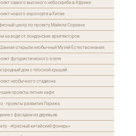
роект самого высокого небоскреба в Африке
оект нового аэропорта в Китае
фисный центр по проекту Майкла Соркина
м на воде от лондонских архитекторов
 Шанхае открыли необычный Музей Естествознания
роект футуристического отеля
агородный дом с плоской крышей
роект необычного стадиона
чшие проекты летних кафе
о - проекты развития Парижа
ание с фасадом из деревьев
атр - «Красный китайский фонарь»