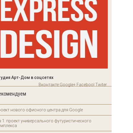
тудия Арт-Дом в соцсетях
Вконтакте
Google+
Facebool
Twiter
екомендуем
оект нового офисного центра для Google
в 1: проект универсального футуристического
омплекса