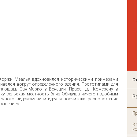
Жоржи Меалья вдохновился историческими примерами
С
ивался вокруг определенного здания. Прототипами для
площадь Сан-Марко в Венеции, Праса- ду- Комерсиу в
ьку сельская местность близ Обидуша ничего подобным
Р
немного видоизменили идея и посчитали расположение
 решением.
Пр
3 
к