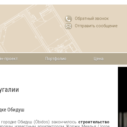
Обратный звонок
Отправить сообщение
н-проект
Портфолио
Цена
угалии
одке Обидуш
 городке Обидуш (Óbidos) закончилось
строительство
тирован известным архитектором Жоржи Меалья (Jorge