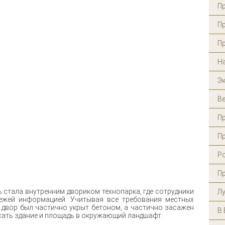
Пр
Пр
П
Н
Эк
В
П
Пр
Ро
Пр
 стала внутренним двориком технопарка, где сотрудники
Лу
ежей информацией. Учитывая все требования местных
й двор был частично укрыт бетоном, а частично засажен
В 
сать здание и площадь в окружающий ландшафт.