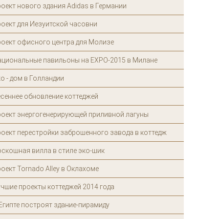
оект нового здания Adidas в Германии
оект для Иезуитской часовни
роект офисного центра для Молизе
ациональные павильоны на EXPO-2015 в Милане
о - дом в Голландии
есеннее обновление коттеджей
роект энергогенерирующей приливной лагуны
оект перестройки заброшенного завода в коттедж
скошная вилла в стиле эко-шик
оект Tornado Alley в Оклахоме
чшие проекты коттеджей 2014 года
Египте построят здание-пирамиду