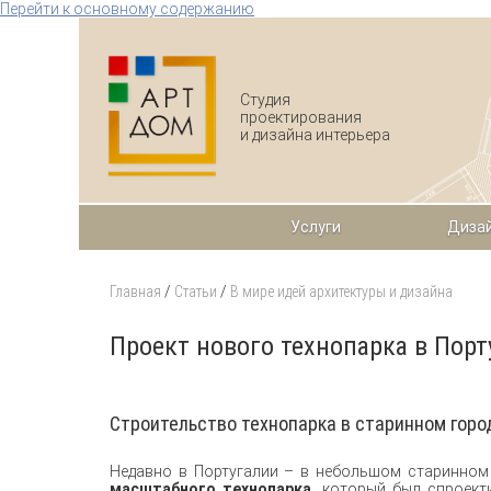
Перейти к основному содержанию
Студия
проектирования
и дизайна интерьера
Услуги
Дизай
Главная
/
Статьи
/
В мире идей архитектуры и дизайна
Проект нового технопарка в Порт
Строительство технопарка в старинном гор
Недавно в Португалии – в небольшом старинном
масштабного технопарка
, который был спроек