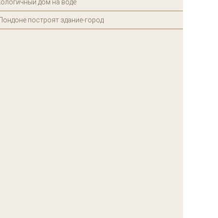
кологичный дом на воде
Лондоне построят здание-город