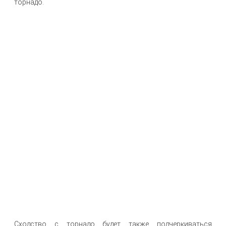
торнадо.
Сходство с торнадо будет также подчеркиваться