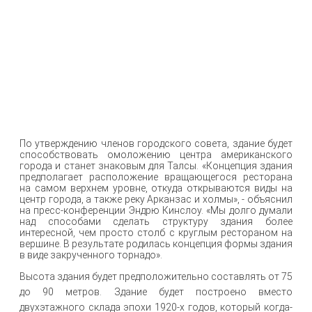
По утверждению членов городского совета, здание будет
способствовать омоложению центра американского
города и станет знаковым для Талсы. «Концепция здания
предполагает расположение вращающегося ресторана
на самом верхнем уровне, откуда открываются виды на
центр города, а также реку Арканзас и холмы», - объяснил
на пресс-конференции Эндрю Кинслоу. «Мы долго думали
над способами сделать структуру здания более
интересной, чем просто столб с круглым рестораном на
вершине. В результате родилась концепция формы здания
в виде закрученного торнадо».
Высота здания будет предположительно составлять от 75
до 90 метров. Здание будет построено вместо
двухэтажного склада эпохи 1920-х годов, который когда-